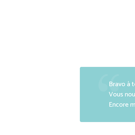
Bravo à 
Vous nous
Encore m