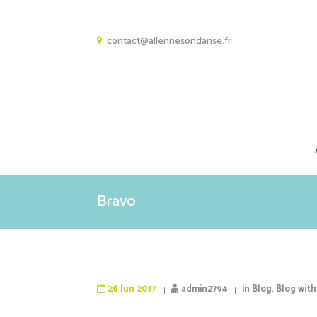
contact@allennesondanse.fr
Bravo
26 Jun 2017
admin2794
in
Blog
,
Blog with