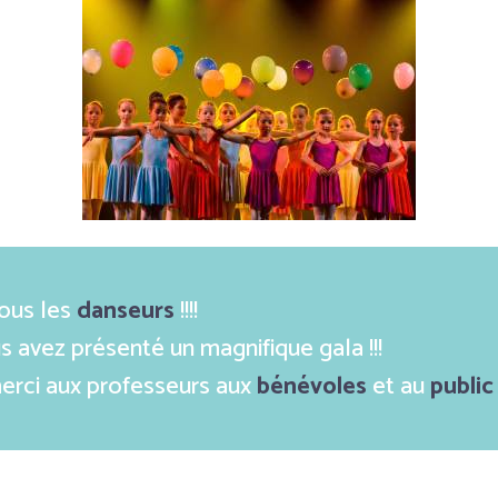
tous les
danseurs
!!!!
 avez présenté un magnifique gala !!!
erci aux professeurs aux
bénévoles
et au
public