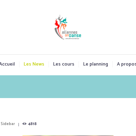
Accueil
Les News
Les cours
Le planning
A propo
 Sidebar
4818