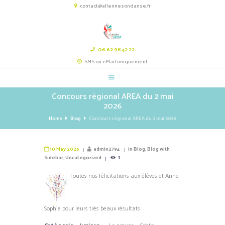
contact@allennesondanse.fr
06 62 98 42 22
SMS ou eMail uniquement
Concours régional AREA du 2 mai
2026
Home
Blog
Concours régional AREA du 2 mai 2026
10 May 2026
admin2794
in
Blog
,
Blog with
Sidebar
,
Uncategorized
1
Toutes nos félicitations aux élèves et Anne-
Sophie pour leurs très beaux résultats