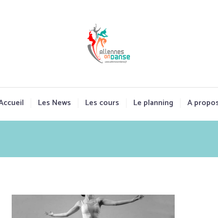
Accueil
Les News
Les cours
Le planning
A propo