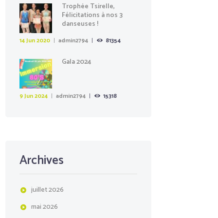
Trophée Tsirelle,
Félicitations à nos 3
danseuses !
14 Jun 2020
admin2794
81354
Gala 2024
9 Jun 2024
admin2794
15318
Archives
juillet
2026
mai
2026