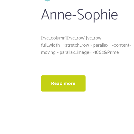
Anne-Sophie
[/vc_column][/vc_row][vc_row
full_width= »stretch_row » parallax= »content-
moving » parallax_image= »1862&Prime...
Read more