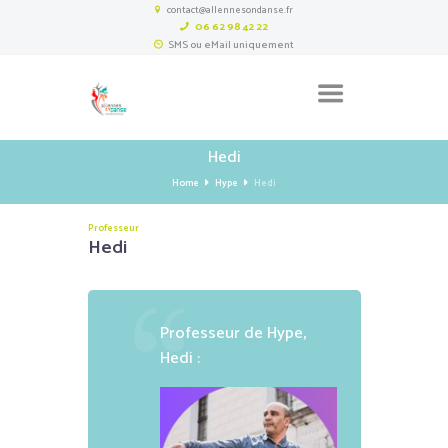
contact@allennesondanse.fr
06 62 98 42 22
SMS ou eMail uniquement
Hedi
Home
Hype
Hedi
Professeur
Hedi
Professeur de Hype,
Hedi :