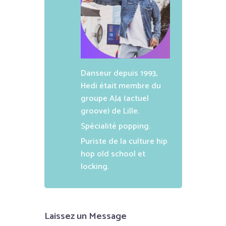
Danseur depuis 1993,
Hedi était membre du
groupe AJ4 (actuel
groove) de Lille.
Spécialité popping.
Puriste de la culture hip
hop old school et
locking.
Laissez un Message