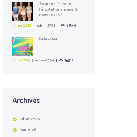
Trophée Tsirelle,
Félicitations à nos 3
danseuses !
14 Jun 2020
admin2794
81354
Gala 2024
9 Jun 2024
admin2794
15318
Archives
juillet
2026
mai
2026