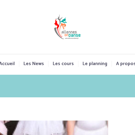
Accueil
Les News
Les cours
Le planning
A propo