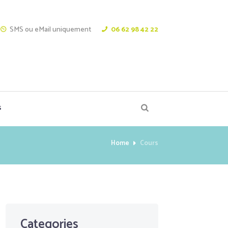
SMS ou eMail uniquement
06 62 98 42 22
s
Home
Cours
Categories