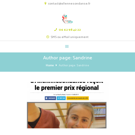
contact@allennesondanse.fr
06 62 98 42 22
SMS ou eMail uniquement
Author page: Sandrine
Home
Author page: Sandrine