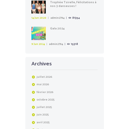
Trophée Tsirelle, Félicitations à
nos 3 danseuses !
14 Jun 2020
admin2794
81354
Gala 2024
9 Jun 2024
admin2794
15318
Archives
juillet
2026
mai
2026
février
2026
octobre
2025
juillet
2025
juin
2025
avril
2025