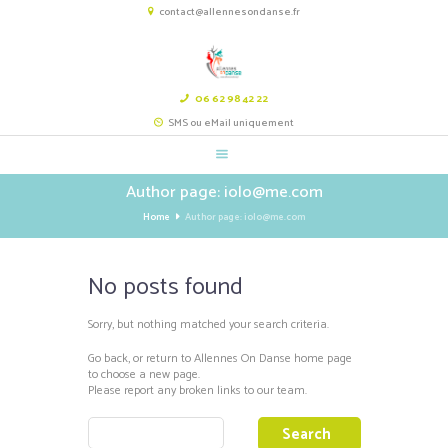
contact@allennesondanse.fr
06 62 98 42 22
SMS ou eMail uniquement
Author page: iolo@me.com
Home
Author page: iolo@me.com
No posts found
Sorry, but nothing matched your search criteria.
Go back, or return to
Allennes On Danse
home page
to choose a new page.
Please report any broken links to our team.