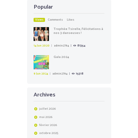
Popular
Views
Comments
Likes
Trophée Tsirelle, Félicitations à
nos 3 danseuses !
14 Jun 2020
admin2794
81354
Gala 2024
9 Jun 2024
admin2794
15318
Archives
juillet
2026
mai
2026
février
2026
octobre
2025