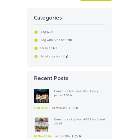
Categories
Blog
(20)
Blog with Sidebar
(20)
horaires
(4)
Uncategorized
(14)
Recent Posts
Concours National AREA du 5
juillet 2026
6 Jul 2026
admin2794
0
Concours régional AREA du 2 mai
2026
10 May 2026
admin2794
0