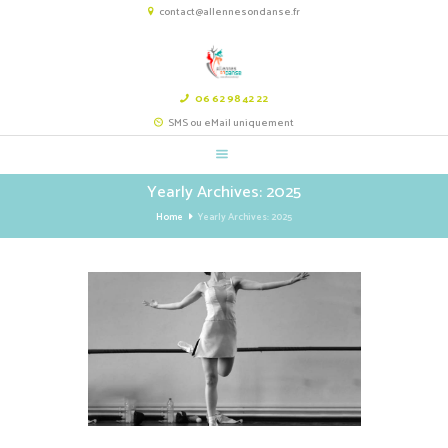
contact@allennesondanse.fr
06 62 98 42 22
SMS ou eMail uniquement
Yearly Archives: 2025
Home
Yearly Archives: 2025