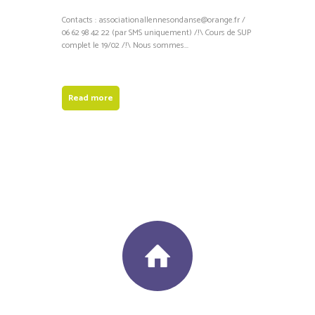
Contacts : associationallennesondanse@orange.fr /
06 62 98 42 22 (par SMS uniquement) /!\ Cours de SUP
complet le 19/02 /!\ Nous sommes...
Read more